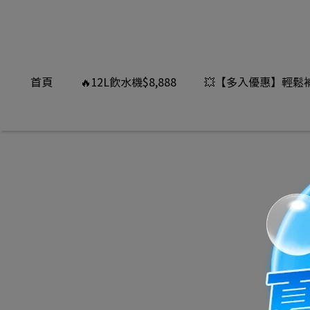
首頁
🔥12L飲水機$8,888
💥【多入優惠】輕鬆補