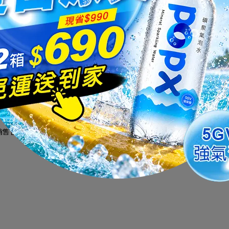
悅氏大事記
德國Krones Magazine
會員須知與權益
經銷商宅配需知
悅氏幣使用說明
銷售合作
SGS塑膠微粒