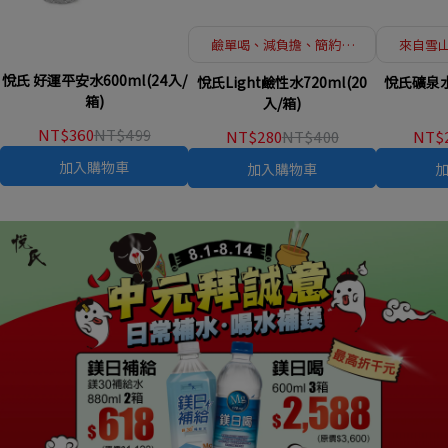
鹼單喝、減負擔、簡約健
來自雪
康新概念
最
悅氏 好運平安水600ml(24入/
悅氏Light鹼性水720ml(20
悅氏礦泉水6
箱)
入/箱)
NT$360
NT$499
NT$280
NT$400
NT$
加入購物車
加入購物車