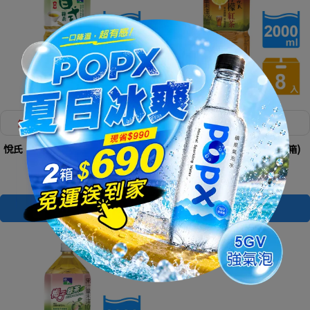
無糖０熱量，順口好喝無負擔
檸檬清香回盪，茶香甘醇
悅氏 日式綠茶(無糖)2000ml(8入/
悅氏 檸檬紅茶2000ml(8入/箱)
箱)
NT$472
NT$472
加入購物車
加入購物車