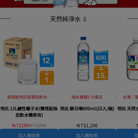
天然純淨水 💧
需搭配悅氏智慧型飲水機
喝水補鎂170毫克
台灣「
使用
淨，
悅氏 12L鹼性離子水(需搭配指
悅氏 鎂日喝600ml(15入/箱)
悅氏 天然水 
定飲水機使用)
NT$180
NT$200
NT$1,200
加入購物車
加入購物車