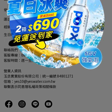
常見問題
運送政策説明
退貨政策説明
隱私權保護政策
會員須知與權益
經銷商宅配需知
悅氏幣使用說明
Coupon券使用說明
生日Coupon券使用說明
銷售合作
SGS塑膠微粒
聯絡我們
客服專線：0800-033-365
客服時間：週一至週五 08:30 至 17:30
營業人資訊
玉丞實業股份有限公司｜統一編號 84801271
信箱：yes10@yeswater.com.tw
聯繫表示同意隱私權政策相關條款